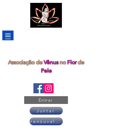
Associação de
Vênus
no
Flor
de
Pele
Entrar
Juntar
renouveler son adhésion