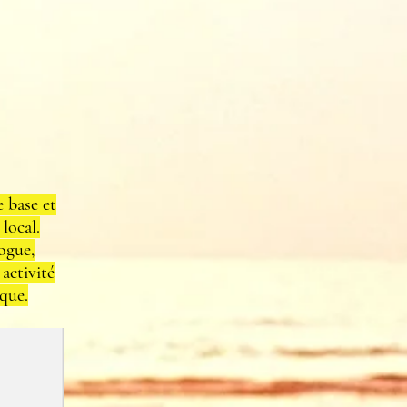
base et
local.
ogue,
 activité
ique.