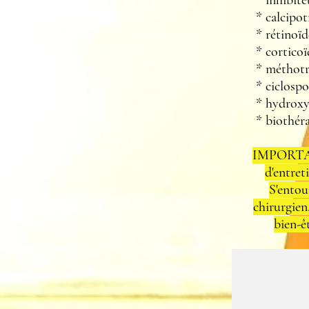
* inhibiteu
* calcipot
* rétinoïd
* corticoï
* méthotr
* ciclospo
* hydroxych
* biothérap
IMPORTAN
d'entret
S'entou
chirurgien
bien-ê