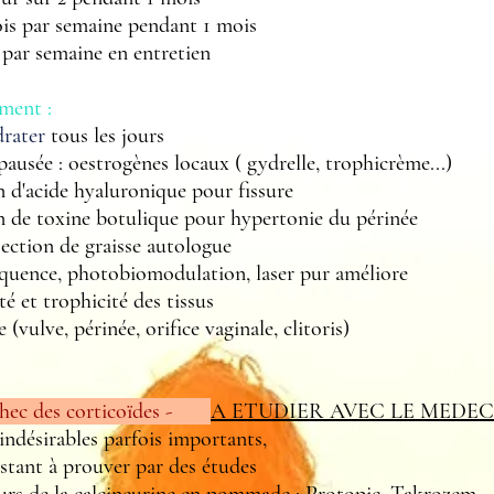
is par semaine pendant 1 mois
 par semaine en entretien
ment :
drater
tous les jours
usée : oestrogènes locaux ( gydrelle, trophicrème...)
 d'acide hyaluronique pour fissure
 de toxine botulique pour hypertonie du périnée
ction de graisse autologue
uence, photobiomodulation, laser pur améliore
é et trophicité des tissus
(vulve, périnée, orifice vaginale, clitoris)
échec des corticoïdes -
A ETUDIER AVEC LE MEDEC
indésirables parfois importants,
estant à prouver par des études