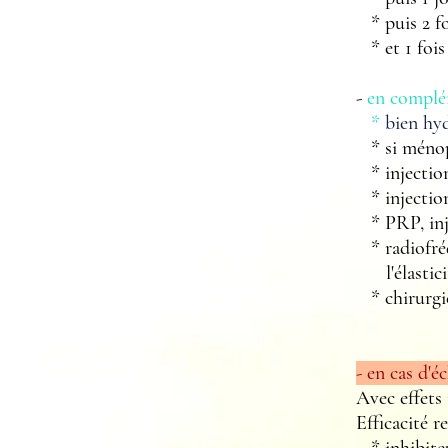
* puis 2 fo
* et 1 fois
-
en complé
*
bien hy
* si ménopa
* injection
* injection
* PRP, inje
* radiofréq
l'élasticit
* chirurgie 
- en cas d'
Avec effets 
Efficacité r