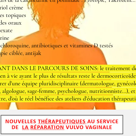
rs de la calcineurine en pommade : Protopic, Takrozem...
riol crème
es topiques
des oraux
exate
rine
loroquine, antibiotiques et vitamines D testés
ie ciblée, antijak
T DANS LE PARCOURS DE SOINS: le traitement de 
ien à vie ayant le plus de résultats reste le dermocorticoïde 
rer d'une équipe pluridisciplinaire (dermatologue, gynécol
, algologue, sage-femme, psychologue, nutritionniste...), et
tre, d'où le réel bénéfice des ateliers d'éducation thérapeut