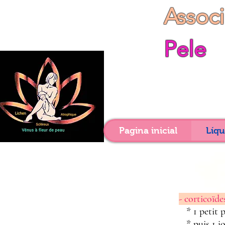
Assoc
Pele
Pagina inicial
Líqu
- corticoïde
* 1 petit 
* puis 1 jo