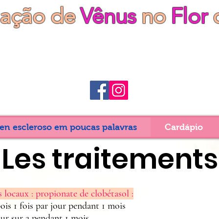
iação de
Vênus
no
Flor
en escleroso em poucas palavras
Cardápio
Les traitements
s locaux : propionate de clobétasol :
pois 1 fois par jour pendant 1 mois
ur sur 2 pendant 1 mois