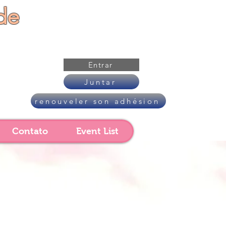
de
Entrar
Juntar
renouveler son adhésion
Contato
Event List