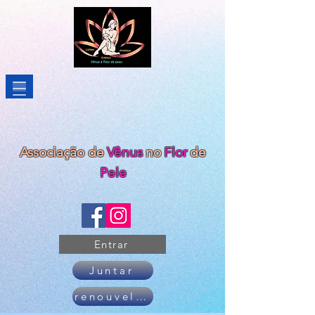
Associação de
Vênus
no
Flor
de
Pele
Entrar
Juntar
renouveler son adhésion