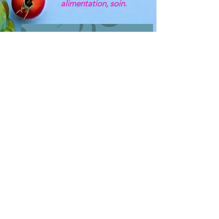
alimentation, soin.
CLIQUER POUR VOIR LA PRESENTATION
Notícia legal
Política de cookies
Política de Privacidade
Termos de uso
© 2021 Vênus em Fleur de
Peau. Criado com
Wix.com