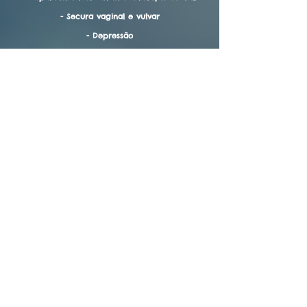
- Secura vaginal e vulvar
- Depressão
- As lesões do líquen escleroso podem
degenerar em lesões cancerígenas, razão pela
qual o acompanhamento regular e a
continuidade do tratamento são importantes,
mesmo que o cancro vulvar continue a ser
raro.
Notícia legal
Política de cookies
Política de Privacidade
Termos de uso
© 2021 Vênus em Fleur de
Peau. Criado com
Wix.com