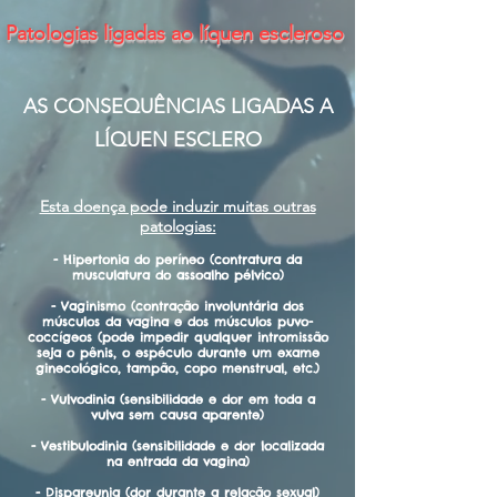
Patologias ligadas ao líquen escleroso
AS CONSEQUÊNCIAS LIGADAS A
LÍQUEN ESCLERO
Esta doença pode induzir muitas outras
patologias:
- Hipertonia do períneo (contratura da
musculatura do assoalho pélvico)
- Vaginismo (contração involuntária dos
músculos da vagina e dos músculos puvo-
coccígeos (pode impedir qualquer intromissão
seja o pênis, o espéculo durante um exame
ginecológico, tampão, copo menstrual, etc.)
- Vulvodinia (sensibilidade e dor em toda a
vulva sem causa aparente)
- Vestibulodinia (sensibilidade e dor localizada
na entrada da vagina)
- Dispareunia (dor durante a relação sexual)