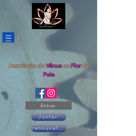
Associação de
Vênus
no
Flor
de
Pele
Entrar
Juntar
renouveler son adhésion