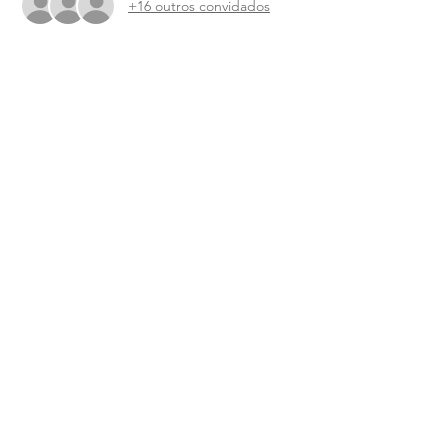
+16 outros convidados
Sobre o evento
chirurgien gynécologue, dermatologue, 
sage-femme, experte bien-être
Compartilhe esse evento
Notícia legal
Política de cookies