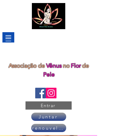
Associação de
Vênus
no
Flor
de
Pele
Entrar
Juntar
renouveler son adhésion