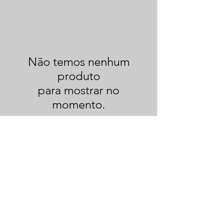
Não temos nenhum
produto
para mostrar no
momento.
Notícia legal
Política de cookies
Política de Privacidade
Termos de uso