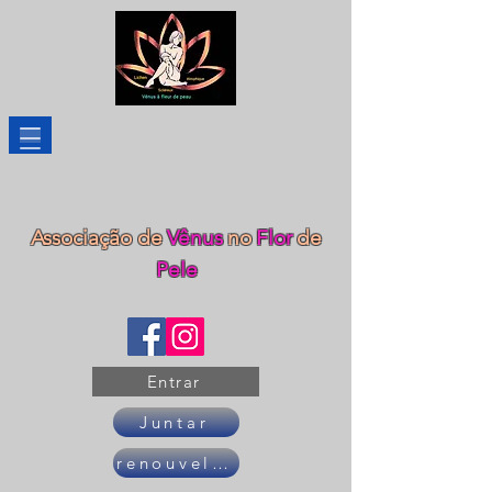
Associação de
Vênus
no
Flor
de
Pele
Entrar
Juntar
renouveler son adhésion