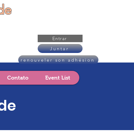
de
Entrar
Juntar
renouveler son adhésion
Contato
Event List
ade