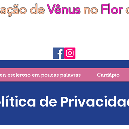
iação de
Vênus
no
Flor
en escleroso em poucas palavras
Cardápio
lítica de Privacid