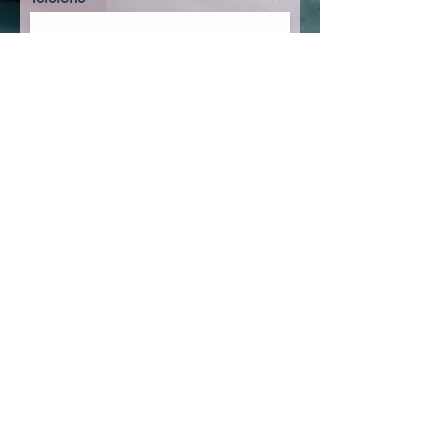
Pague com cartão
ou por paypal:
O valor da adesão é de 15 euros
eu me torno um membro
Notícia legal
Política de cookies
Política de Privacidade