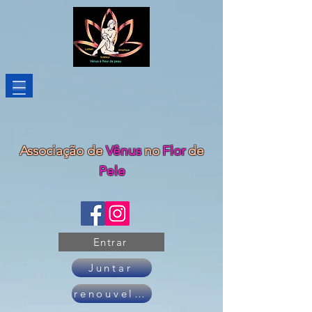
Associação de
Vênus
no
Flor
de
Pele
Entrar
Juntar
renouveler son adhésion