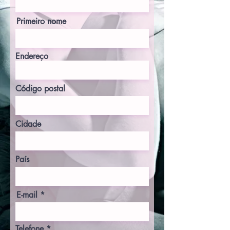
Primeiro nome
Endereço
Código postal
Cidade
País
E-mail
Telefone