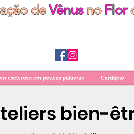
iação de
Vênus
no
Flor
en escleroso em poucas palavras
Cardápio
teliers bien-êt