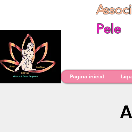
Assoc
Pele
Pagina inicial
Líqu
A