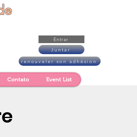
de
Entrar
Juntar
renouveler son adhésion
Contato
Event List
re